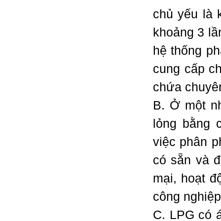
chủ yếu là 
khoảng 3 lầ
hệ thống ph
cung cấp ch
chứa chuyê
B. Ở một nh
lỏng bằng 
việc phân p
có sẵn và đ
mại, hoạt 
công nghiệp
C. LPG có á