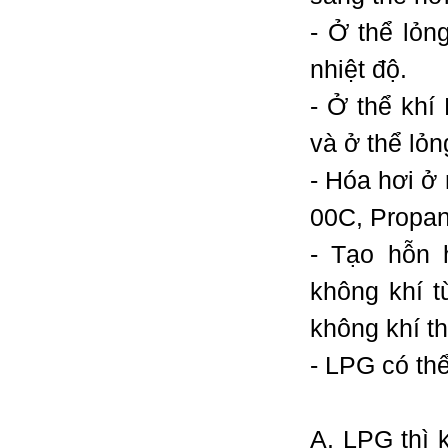
- Ở thể lỏn
nhiệt độ.
- Ở thể khí
và ở thể lỏ
- Hóa hơi ở 
0
0
C, Propan
- Tạo hỗn 
không khí t
không khí th
- LPG có th
A. LPG thì 